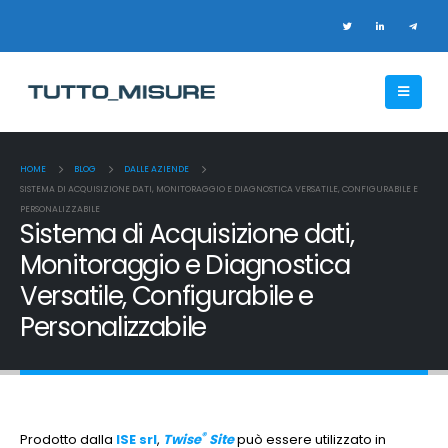
HOME
BLOG
DALLE AZIENDE
SISTEMA DI ACQUISIZIONE DATI, MONITORAGGIO E DIAGNOSTICA VERSATILE, CONFIGURABILE E
PERSONALIZZABILE
Sistema di Acquisizione dati,
Monitoraggio e Diagnostica
Versatile, Configurabile e
Personalizzabile
®
Prodotto dalla
ISE srl
,
Twise
Site
può essere utilizzato in