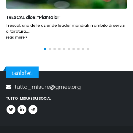
Calibratore portatile per sensori meccanici
L’indicatore digitale portatile multifunzione TRANS CAL 7281
burster può essere utilizzato laddove...
read more
Contattaci
tutto_misure@gmee.org
TUTTO_MISURE SUI SOCIAL